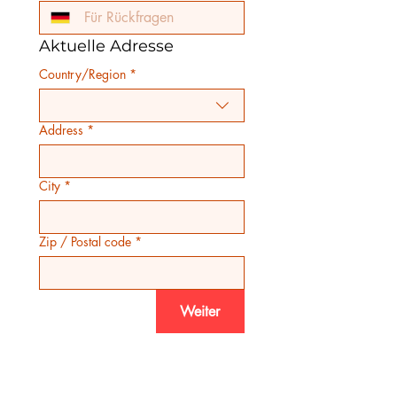
Aktuelle Adresse
Country/Region
*
Lieferadresse
Address
*
City
*
Zip / Postal code
*
Weiter